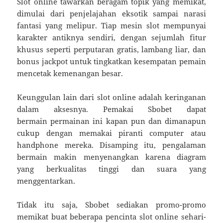
Slot online tawarkan beragam topik yang memikat,
dimulai dari penjelajahan eksotik sampai narasi
fantasi yang melipur. Tiap mesin slot mempunyai
karakter antiknya sendiri, dengan sejumlah fitur
khusus seperti perputaran gratis, lambang liar, dan
bonus jackpot untuk tingkatkan kesempatan pemain
mencetak kemenangan besar.
Keunggulan lain dari slot online adalah keringanan
dalam aksesnya. Pemakai Sbobet dapat
bermain permainan ini kapan pun dan dimanapun
cukup dengan memakai piranti computer atau
handphone mereka. Disamping itu, pengalaman
bermain makin menyenangkan karena diagram
yang berkualitas tinggi dan suara yang
menggentarkan.
Tidak itu saja, Sbobet sediakan promo-promo
memikat buat beberapa pencinta slot online sehari-