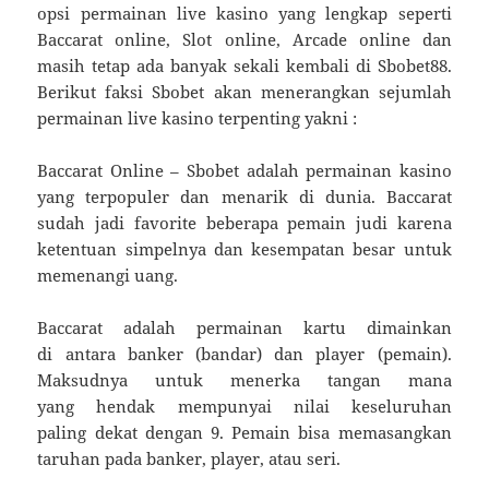
opsi permainan live kasino yang lengkap seperti
Baccarat online, Slot online, Arcade online dan
masih tetap ada banyak sekali kembali di Sbobet88.
Berikut faksi Sbobet akan menerangkan sejumlah
permainan live kasino terpenting yakni :
Baccarat Online – Sbobet adalah permainan kasino
yang terpopuler dan menarik di dunia. Baccarat
sudah jadi favorite beberapa pemain judi karena
ketentuan simpelnya dan kesempatan besar untuk
memenangi uang.
Baccarat adalah permainan kartu dimainkan
di antara banker (bandar) dan player (pemain).
Maksudnya untuk menerka tangan mana
yang hendak mempunyai nilai keseluruhan
paling dekat dengan 9. Pemain bisa memasangkan
taruhan pada banker, player, atau seri.