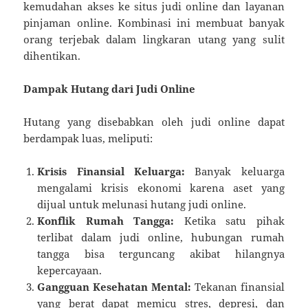
kemudahan akses ke situs judi online dan layanan
pinjaman online. Kombinasi ini membuat banyak
orang terjebak dalam lingkaran utang yang sulit
dihentikan.
Dampak Hutang dari Judi Online
Hutang yang disebabkan oleh judi online dapat
berdampak luas, meliputi:
Krisis Finansial Keluarga:
Banyak keluarga
mengalami krisis ekonomi karena aset yang
dijual untuk melunasi hutang judi online.
Konflik Rumah Tangga:
Ketika satu pihak
terlibat dalam judi online, hubungan rumah
tangga bisa terguncang akibat hilangnya
kepercayaan.
Gangguan Kesehatan Mental:
Tekanan finansial
yang berat dapat memicu stres, depresi, dan