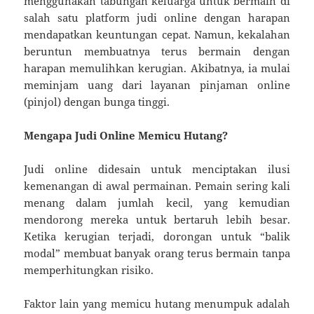
menggunakan tabungan keluarga untuk bermain di
salah satu platform judi online dengan harapan
mendapatkan keuntungan cepat. Namun, kekalahan
beruntun membuatnya terus bermain dengan
harapan memulihkan kerugian. Akibatnya, ia mulai
meminjam uang dari layanan pinjaman online
(pinjol) dengan bunga tinggi.
Mengapa Judi Online Memicu Hutang?
Judi online didesain untuk menciptakan ilusi
kemenangan di awal permainan. Pemain sering kali
menang dalam jumlah kecil, yang kemudian
mendorong mereka untuk bertaruh lebih besar.
Ketika kerugian terjadi, dorongan untuk “balik
modal” membuat banyak orang terus bermain tanpa
memperhitungkan risiko.
Faktor lain yang memicu hutang menumpuk adalah