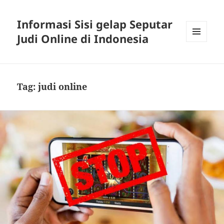
Informasi Sisi gelap Seputar
Judi Online di Indonesia
MENU
AND
WIDGETS
Tag:
judi online