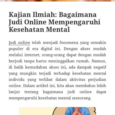
Kajian Ilmiah: Bagaimana
Judi Online Mempengaruhi
Kesehatan Mental
Judi online
telah menjadi fenomena yang semakin
populer di era digital ini. Dengan akses mudah
melalui internet, orang-orang dapat dengan mudah
berjudi tanpa harus meninggalkan rumah. Namun,
di balik kemudahan akses ini, ada dampak negatif
yang mungkin terjadi terhadap kesehatan mental
individu yang terlibat dalam aktivitas perjudian
online. Dalam artikel ini, kita akan membahas lebih
lanjut tentang bagaimana judi online dapat
mempengaruhi kesehatan mental seseorang.