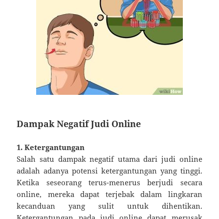
Dampak Negatif Judi Online
1. Ketergantungan
Salah satu dampak negatif utama dari judi online
adalah adanya potensi ketergantungan yang tinggi.
Ketika seseorang terus-menerus berjudi secara
online, mereka dapat terjebak dalam lingkaran
kecanduan yang sulit untuk dihentikan.
Ketergantungan pada judi online dapat merusak