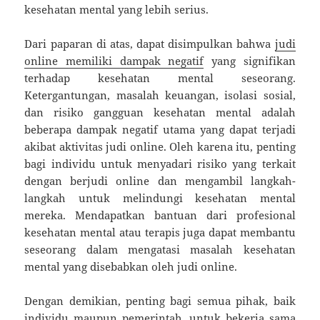
kesehatan mental yang lebih serius.
Dari paparan di atas, dapat disimpulkan bahwa
judi
online memiliki dampak negatif
yang signifikan
terhadap kesehatan mental seseorang.
Ketergantungan, masalah keuangan, isolasi sosial,
dan risiko gangguan kesehatan mental adalah
beberapa dampak negatif utama yang dapat terjadi
akibat aktivitas judi online. Oleh karena itu, penting
bagi individu untuk menyadari risiko yang terkait
dengan berjudi online dan mengambil langkah-
langkah untuk melindungi kesehatan mental
mereka. Mendapatkan bantuan dari profesional
kesehatan mental atau terapis juga dapat membantu
seseorang dalam mengatasi masalah kesehatan
mental yang disebabkan oleh judi online.
Dengan demikian, penting bagi semua pihak, baik
individu maupun pemerintah, untuk bekerja sama