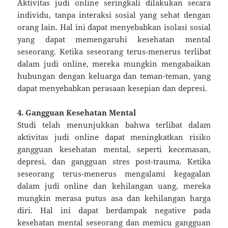
Aktivitas judi online seringkali dilakukan secara
individu, tanpa interaksi sosial yang sehat dengan
orang lain. Hal ini dapat menyebabkan isolasi sosial
yang dapat memengaruhi kesehatan mental
seseorang. Ketika seseorang terus-menerus terlibat
dalam judi online, mereka mungkin mengabaikan
hubungan dengan keluarga dan teman-teman, yang
dapat menyebabkan perasaan kesepian dan depresi.
4. Gangguan Kesehatan Mental
Studi telah menunjukkan bahwa terlibat dalam
aktivitas judi online dapat meningkatkan risiko
gangguan kesehatan mental, seperti kecemasan,
depresi, dan gangguan stres post-trauma. Ketika
seseorang terus-menerus mengalami kegagalan
dalam judi online dan kehilangan uang, mereka
mungkin merasa putus asa dan kehilangan harga
diri. Hal ini dapat berdampak negative pada
kesehatan mental seseorang dan memicu gangguan