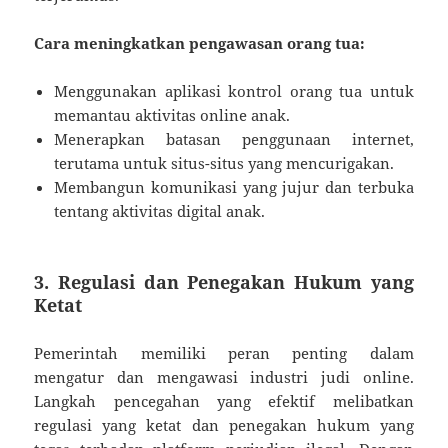
Cara meningkatkan pengawasan orang tua:
Menggunakan aplikasi kontrol orang tua untuk
memantau aktivitas online anak.
Menerapkan batasan penggunaan internet,
terutama untuk situs-situs yang mencurigakan.
Membangun komunikasi yang jujur dan terbuka
tentang aktivitas digital anak.
3.
Regulasi dan Penegakan Hukum yang
Ketat
Pemerintah memiliki peran penting dalam
mengatur dan mengawasi industri judi online.
Langkah pencegahan yang efektif melibatkan
regulasi yang ketat dan penegakan hukum yang