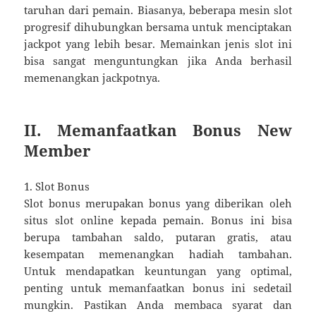
taruhan dari pemain. Biasanya, beberapa mesin slot
progresif dihubungkan bersama untuk menciptakan
jackpot yang lebih besar. Memainkan jenis slot ini
bisa sangat menguntungkan jika Anda berhasil
memenangkan jackpotnya.
II. Memanfaatkan Bonus New
Member
1. Slot Bonus
Slot bonus merupakan bonus yang diberikan oleh
situs slot online kepada pemain. Bonus ini bisa
berupa tambahan saldo, putaran gratis, atau
kesempatan memenangkan hadiah tambahan.
Untuk mendapatkan keuntungan yang optimal,
penting untuk memanfaatkan bonus ini sedetail
mungkin. Pastikan Anda membaca syarat dan