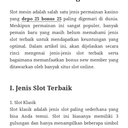
Slot mesin adalah salah satu jenis permainan kasino
yang
depo 25 bonus 25
paling digemari di dunia.
Meskipun permainan ini sangat populer, banyak
pemain baru yang masih belum memahami jenis
slot terbaik untuk mendapatkan keuntungan yang
optimal. Dalam artikel ini, akan dijelaskan secara
rinci mengenai jenis-jenis slot terbaik serta
bagaimana memanfaatkan bonus new member yang
ditawarkan oleh banyak situs slot online.
I. Jenis Slot Terbaik
1. Slot Klasik
Slot klasik adalah jenis slot paling sederhana yang
bisa Anda temui. Slot ini biasanya memiliki 3
gulungan dan hanya menampilkan beberapa simbol