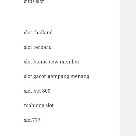
situs slot
slot thailand
slot terbaru
slot bonus new member
slot gacor gampang menang
slot bet 800
mahjong slot
slot777