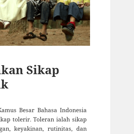
kan Sikap
ak
amus Besar Bahasa Indonesia
ikap tolerir. Toleran ialah sikap
gan, keyakinan, rutinitas, dan