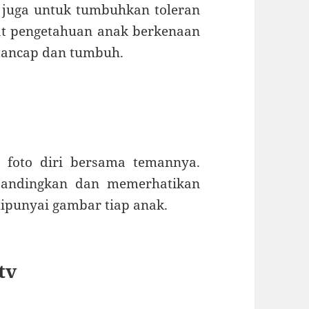
 juga untuk tumbuhkan toleran
at pengetahuan anak berkenaan
tancap dan tumbuh.
foto diri bersama temannya.
bandingkan dan memerhatikan
ipunyai gambar tiap anak.
tv