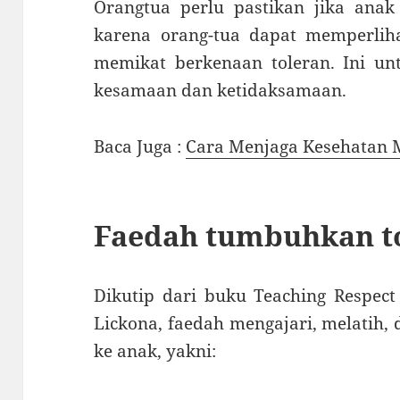
Orangtua perlu pastikan jika anak 
karena orang-tua dapat memperlih
memikat berkenaan toleran. Ini un
kesamaan dan ketidaksamaan.
Baca Juga :
Cara Menjaga Kesehatan 
Faedah tumbuhkan t
Dikutip dari buku Teaching Respect 
Lickona, faedah mengajari, melatih,
ke anak, yakni: