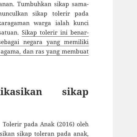
wanan. Tumbuhkan sikap sama-
unculkan sikap tolerir pada
karagaman warga ialah kunci
satuan.
Sikap tolerir ini benar-
sebagai negara yang memiliki
 agama, dan ras yang membuat
ikasikan sikap
Tolerir pada Anak (2016) oleh
ikan sikap toleran pada anak,