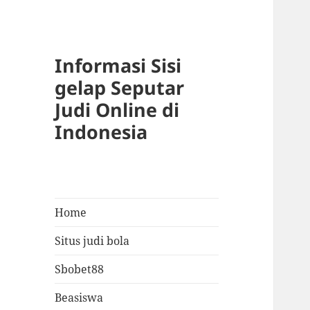
Informasi Sisi
gelap Seputar
Judi Online di
Indonesia
Home
Situs judi bola
Sbobet88
Beasiswa